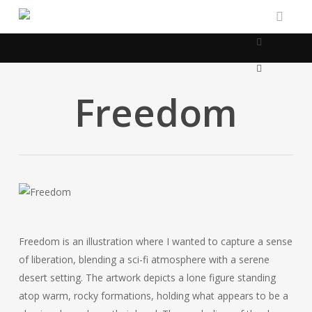
Skip
to
linkedin
main
content
artstation
email
Freedom
Freedom is an illustration where I wanted to capture a sense
of liberation, blending a sci-fi atmosphere with a serene
desert setting. The artwork depicts a lone figure standing
atop warm, rocky formations, holding what appears to be a